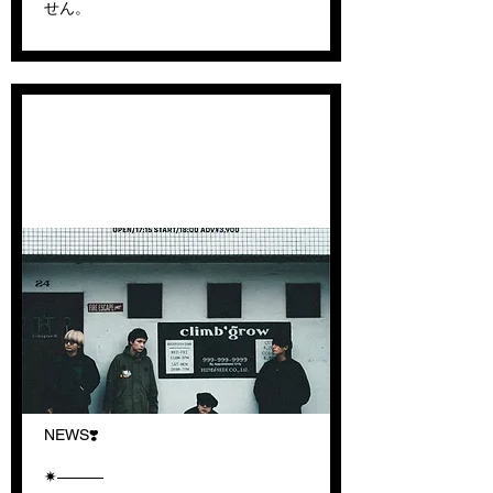
せん。
【チケット追加販売決
定！】
NEWS❣️
✷———