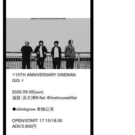
ANNIVERSARY ONEMAN GIG
︎⚡︎15TH ANNIVERSARY ONEMAN
GIG ⚡︎
2026.09.06
(sun)
滋賀･浜大津B-flat @livehousebflat
◆climbgrow 単独公演
OPEN/START 17:15/18:00
ADV/3,900円