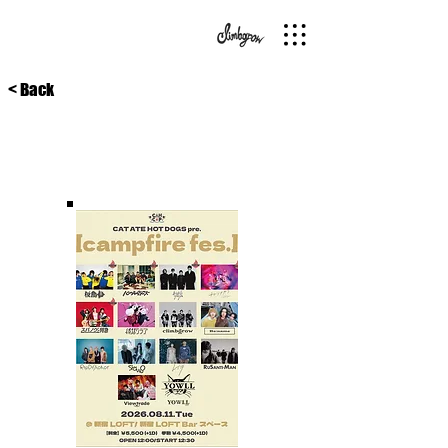
< Back
26/8/11
新宿LOFT/BAR
『campfire fes.』"山キャンプ編△