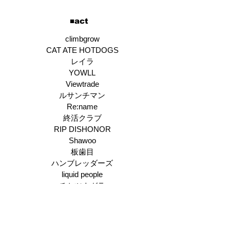
​■act
climbgrow
CAT ATE HOTDOGS
レイラ
YOWLL
Viewtrade
ルサンチマン
Re:name
終活クラブ
RIP DISHONOR
Shawoo
板歯目
ハンブレッダーズ
liquid people
チセツナガラ
スパノヴァ特急
■OPEN / START■
OPEN 12:00 / START 12:30