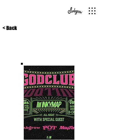
< Back
26/8/21
渋谷Spotify O-Crest
INKYMAP pre. "GODCLUB"