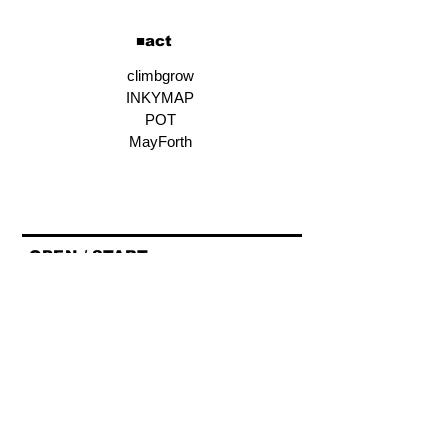
​■act
climbgrow
INKYMAP
POT
MayForth
■OPEN / START■
OPEN/START 24:00/24:30
END/28:00
■ADV / DOOR■
🎫¥3,800
■チケット詳細■
https://eplus.jp/sf/word/0000063832